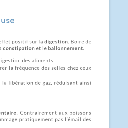
euse
fet positif sur la
digestion
. Boire de
la
constipation
et le
ballonnement
.
digestion des aliments.
er la fréquence des selles chez ceux
la libération de gaz, réduisant ainsi
entaire
. Contrairement aux boissons
dommage pratiquement pas l’émail des
.